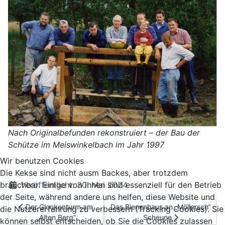
Nach Originalbefunden rekonstruiert – der Bau der
Schütze im Meiswinkelbach im Jahr 1997
Wir benutzen Cookies
Die Kekse sind nicht ausm Backes, aber trotzdem
Details
Veröffentlicht: 30. Mai 2024
brauchbar. Einige von ihnen sind essenziell für den Betrieb
der Seite, während andere uns helfen, diese Website und
Vorheriger Beitrag: Der Glockenturm am „Alten Berg“
Nächster Beitrag: Das Bienenhaus 
Der Glockenturm am
Das Bienenhaus an „Möllersch“
die Nutzererfahrung zu verbessern (Tracking Cookies). Sie
„Alten Berg“
Scheune
können selbst entscheiden, ob Sie die Cookies zulassen