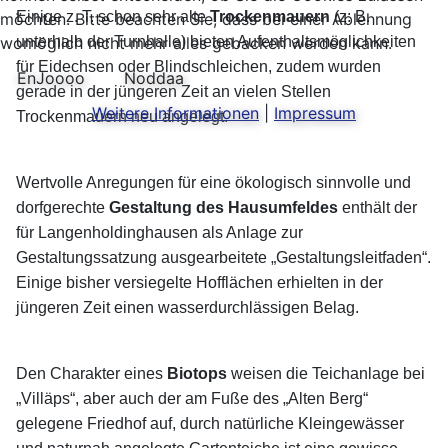
Einige z. T. schon sehr alte
Trockenmauern
(z: B.
möchten. Bitte beachten Sie, dass bei einer Ablehnung
unterhalb der Turnhalle) bieten Aufenthaltsmöglichkeiten
womöglich nicht mehr alles gebacken werden kann.
für Eidechsen oder Blindschleichen, zudem wurden
EnJoooo
Noddaa
gerade in der jüngeren Zeit an vielen Stellen
Weitere Informationen
|
Impressum
Trockenmauern neu angelegt.
Wertvolle Anregungen für eine ökologisch sinnvolle und
dorfgerechte
Gestaltung des Hausumfeldes
enthält der
für Langenholdinghausen als Anlage zur
Gestaltungssatzung ausgearbeitete „Gestaltungsleitfaden“.
Einige bisher versiegelte Hofflächen erhielten in der
jüngeren Zeit einen wasserdurchlässigen Belag.
Den Charakter eines
Biotops
weisen die Teichanlage bei
„Villäps“, aber auch der am Fuße des „Alten Berg“
gelegene Friedhof auf, durch natürliche Kleingewässer