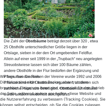
Die Zahl der
Obstbäume
beträgt derzeit über 320 , etwa
25 Obsthöfe unterschiedlicher Größe liegen in der
Ortslage, sieben in der den Ort umgebenden Feldflur.
Allein auf einer seit 1999 in der „Trupbach“ neu angelegten
Streuobstwiese lassen sich über 100 Bäume zählen,
andere Obsthöfe in der Flur bedürfen der Ergänzung und
Wir benutzen Cookies
Pflege. Aus den Reihen der Vereine wurde 1992 und 2006
Die Kekse sind nicht ausm Backes, aber trotzdem
Pflanzaktionen für Obstbäume organisiert, an denen sich
brauchbar. Einige von ihnen sind essenziell für den Betrieb
zahlreiche Haushalte beteiligten. Obstbaumschnittkurse
der Seite, während andere uns helfen, diese Website und
wurde seitdem wiederholt durchgeführt.
die Nutzererfahrung zu verbessern (Tracking Cookies). Sie
können selbst entscheiden, ob Sie die Cookies zulassen