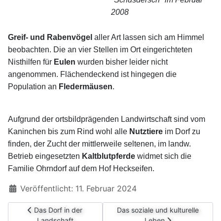
2008
Greif- und Rabenvögel
aller Art lassen sich am Himmel
beobachten. Die an vier Stellen im Ort eingerichteten
Nisthilfen für
Eulen
wurden bisher leider nicht
angenommen.
Flächendeckend ist hingegen die
Population an
Fledermäusen
.
Aufgrund der ortsbildprägenden Landwirtschaft sind vom
Kaninchen bis zum Rind wohl alle
Nutztiere
im Dorf zu
finden, der Zucht der mittlerweile seltenen, im landw.
Betrieb eingesetzten
Kaltblutpferde
widmet sich die
Familie Ohrndorf auf dem Hof Heckseifen.
Details
Veröffentlicht: 11. Februar 2024
Vorheriger Beitrag: Das Dorf in der Landschaft
Nächster Beitrag: Das soziale un
Das Dorf in der
Das soziale und kulturelle
Landschaft
Leben