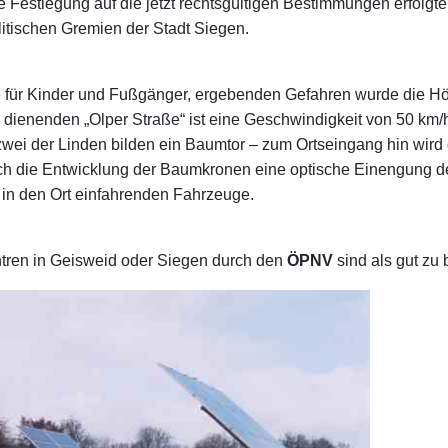
 Festlegung auf die jetzt rechtsgültigen Bestimmungen erfolgt
litischen Gremien der Stadt Siegen.
e für Kinder und Fußgänger, ergebenden Gefahren wurde die Höc
e dienenden „Olper Straße“ ist eine Geschwindigkeit von 50 km
 zwei der Linden bilden ein Baumtor – zum Ortseingang hin wir
h die Entwicklung der Baumkronen eine optische Einengung des
in den Ort einfahrenden Fahrzeuge.
tren in Geisweid oder Siegen durch den
ÖPNV
sind als gut zu