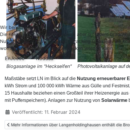
Wir benutzen Cookies
Die Kekse sind nicht ausm Backes, aber trotzdem brauchbar.
Nutzererfahrung zu verbessern (Tracking Cookies). Sie kön
womöglich nicht mehr alles gebacken werden kann.
EnJoooo
Noddaa
Biogasanlage im "Heckseifen"
Photovoltaikanlage auf d
Maßstäbe setzt LN im Blick auf die
Nutzung erneuerbarer E
kWh Strom und 100 000 kWh Wärme aus Gülle und Festmist. A
15 Haushalte beziehen einen Großteil ihrer Heizenergie au
mit Pufferspeichern). Anlagen zur Nutzung von
Solarwärme
b
Details
Veröffentlicht: 11. Februar 2024
Vorheriger Beitrag: Mehr Informationen über Langenholdinghause
Mehr Informationen über Langenholdinghausen enthält die Br