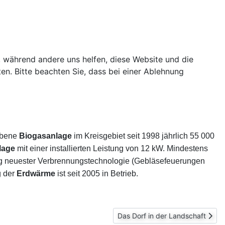
e, während andere uns helfen, diese Website und die
n. Bitte beachten Sie, dass bei einer Ablehnung
iebene
Biogasanlage
im Kreisgebiet seit 1998 jährlich 55 000
lage
mit einer installierten Leistung von 12 kW. Mindestens
ng neuester Verbrennungstechnologie (Gebläsefeuerungen
g der
Erdwärme
ist seit 2005 in Betrieb.
Nächster Beitrag: Das Dorf in de
Das Dorf in der Landschaft