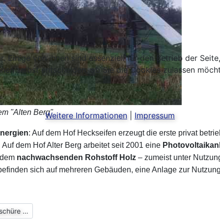
 Einige von ihnen sind essenziell für den Betrieb der Seit
nen selbst entscheiden, ob Sie die Cookies zulassen möchte
em "Alten Berg"
Weitere Informationen
|
Impressum
nergien
: Auf dem Hof Heckseifen erzeugt die erste privat betr
uf dem Hof Alter Berg arbeitet seit 2001 eine
Photovoltaikan
s dem
nachwachsenden Rohstoff Holz
– zumeist unter Nutzu
efinden sich auf mehreren Gebäuden, eine Anlage zur Nutzun
n enthält die Broschüre …
oschüre …